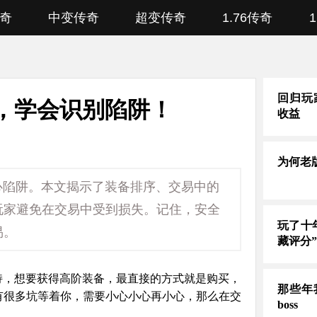
奇
中变传奇
超变传奇
1.76传奇
回归玩
南，学会识别陷阱！
收益
为何老
小心陷阱。本文揭示了装备排序、交易中的
玩家避免在交易中受到损失。记住，安全
玩了十
易。
藏评分
加持，想要获得高阶装备，最直接的方式就是购买，
那些年
有很多坑等着你，需要小心小心再小心，那么在交
boss