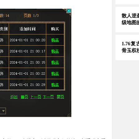
散人逆袭
级地图
1.76
骨玉权