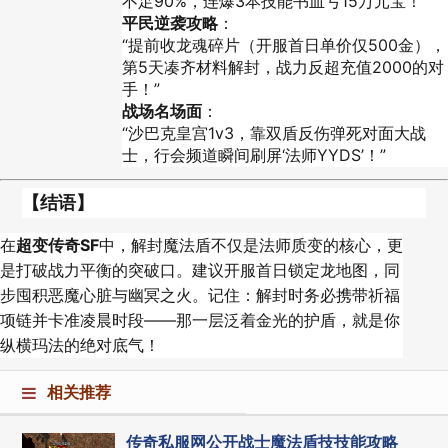
不足90%，连爆3本技能书血亏15万元宝！”
平民逆袭攻略
：
“提前收龙魂碎片（开服首日单价仅500金），
第5天凑齐材料解封，战力反超充值2000的对
手！”
战场名场面
：
“沙巴克皇宫1v3，靠双盾反伤弹死对面大战
士，行会频道瞬间刷屏‘法师YYDS’！”
【结语】
在
超变传奇SF
中，解封魔法盾不仅是法师质变的核心，更
是打破战力平衡的突破口。建议开服首日锁定龙地图，同
步囤积恶魔心脏与幽冥之火。记住：解封时务必携带祈福
项链并卡准凌晨时段——那一层泛着金光的护盾，就是你
纵横玛法的绝对底气！
相关推荐
传奇私服网公开战士魔法盾技技能攻略