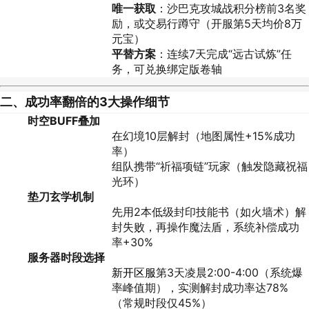
唯一获取
：沙巴克攻城战积分榜前3名奖
励，或交易行蹲守（开服第5天均价8万
元宝）
平替方案
：连续7天完成“远古试炼”任
务，可兑换绑定版卷轴
二、成功率翻倍的3大操作细节
时空BUFF叠加
在幻境10层解封（地图属性+15%成功
率）
组队携带“祈福项链”玩家（触发隐藏祝福
光环）
垫刀玄学机制
先用2本低级封印技能书（如火墙术）解
封失败，再操作魔法盾，系统补偿成功
率+30%
服务器时段选择
新开区服
第3天凌晨2:00-4:00（系统爆
率峰值期），实测解封成功率达78%
（常规时段仅45%）