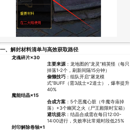
一、解封材料清单与高效获取路径
龙魂碎片×30
主要来源
：龙地图的“龙灵”精英怪（每只
掉落1-2个，刷新间隔15分钟）
偷懒技巧
：组队开启“屠龙模
式”BUFF（需3战士+2道士），爆率提升
40%
魔能结晶×15
合成方案
：5个恶魔心脏（牛魔寺庙掉
落）+3个幽冥之火（尸王殿限时宝箱）
避坑提示
：结晶合成需在每日12:00-
14:00进行，失败率比常规时段低25%
封印解除卷轴×1