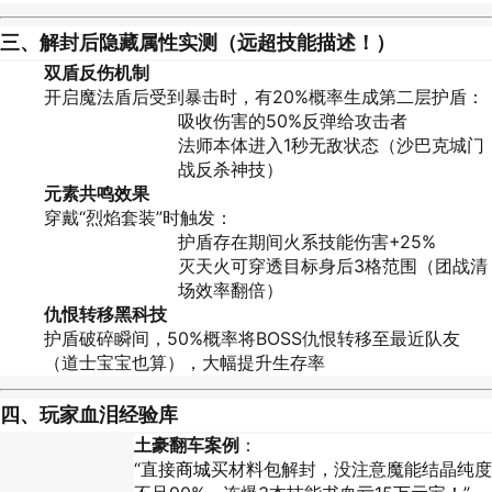
三、解封后隐藏属性实测（远超技能描述！）
双盾反伤机制
开启魔法盾后受到暴击时，有20%概率生成第二层护盾：
吸收伤害的50%反弹给攻击者
法师本体进入1秒无敌状态（沙巴克城门
战反杀神技）
元素共鸣效果
穿戴“烈焰套装”时触发：
护盾存在期间火系技能伤害+25%
灭天火可穿透目标身后3格范围（团战清
场效率翻倍）
仇恨转移黑科技
护盾破碎瞬间，50%概率将BOSS仇恨转移至最近队友
（道士宝宝也算），大幅提升生存率
四、玩家血泪经验库
土豪翻车案例
：
“直接
商城
买材料包解封，没注意魔能结晶纯度