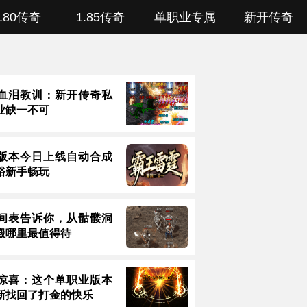
1.80传奇
1.85传奇
单职业专属
新开传奇
血泪教训：新开传奇私
业缺一不可
版本今日上线自动合成
裕新手畅玩
间表告诉你，从骷髅洞
殿哪里最值得待
惊喜：这个单职业版本
新找回了打金的快乐