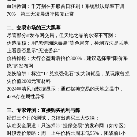
血泪教训：千万别在开服首日狂刷！系统默认爆率下调
70%，第三天凌晨爆率恢复正常
二、交易市场的三大黑幕
尽管部分sf发布网交易，但天地之晶的水深不可测：
伪造晶核：用"黑锷蜘蛛毒囊"染色冒充，检测方法是丢地
上看是否显示"无法丢弃"
价格操控：大行会垄断后抬价300%，建议选择带"限价系
统"的发布网
兑换陷阱：标注"1:1兑换强化石"实为消耗品，某玩家曾损
失价值2000元宝材料
2024年清风服数据显示：通过摆摊交易的天地之晶中，
42%存在属性异常
三、专家评测：直接购买的利与弊
经过三个月的测试，总结出购买三大铁律：
认准安全渠道：只选择带"担保交易"的发布网（如专区）
时段差价策略：周一上午价格比周末低55%，团战前1小