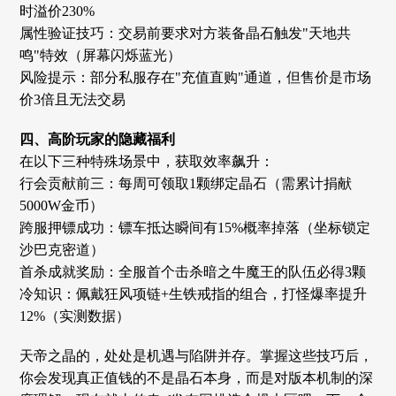
时溢价230%
属性验证技巧：交易前要求对方装备晶石触发"天地共
鸣"特效（屏幕闪烁蓝光）
风险提示：部分私服存在"充值直购"通道，但售价是市场
价3倍且无法交易
四、高阶玩家的隐藏福利
在以下三种特殊场景中，获取效率飙升：
行会贡献前三：每周可领取1颗绑定晶石（需累计捐献
5000W金币）
跨服押镖成功：镖车抵达瞬间有15%概率掉落（坐标锁定
沙巴克密道）
首杀成就奖励：全服首个击杀暗之牛魔王的队伍必得3颗
冷知识：佩戴狂风项链+生铁戒指的组合，打怪爆率提升
12%（实测数据）
天帝之晶的，处处是机遇与陷阱并存。掌握这些技巧后，
你会发现真正值钱的不是晶石本身，而是对版本机制的深