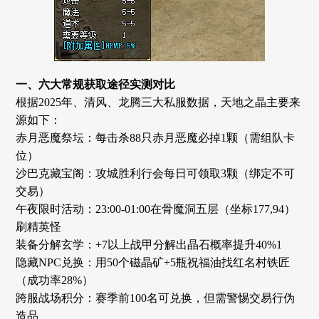
一、六大常规获取途径实测对比
根据2025年、清风、龙腾三大私服数据，天地之晶主要来
源如下：
赤月恶魔祭坛：每击杀88只赤月恶魔必掉1颗（需组队卡
位）
沙巴克藏宝阁：攻城胜利行会每日可领取3颗（绑定不可
交易）
午夜限时活动：23:00-01:00在骨魔洞五层（坐标177,94）
刷精英怪
装备分解玄学：+7以上战甲分解出晶石概率提升40%1
隐藏NPC兑换：用50个磁晶矿+5瓶祝福油找红名村铁匠
（成功率28%）
跨服战场积分：赛季前100名可兑换，但需警惕交易行伪
造品