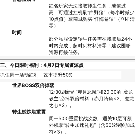
红名玩家无法接取转生任务，若值过
高，可通过挂机刷“白野猪”（每小时减少
10点值）或商城购买“忏悔卷轴”（立即清
零）。
时间
部分私服设定转生任务需在接取后24小
时内完成，超时则材料清零！建议囤够
资源再接任务。
三、
今日限时福利：4月7日专属资源点
抓住周一活动红利，效率提升50%：
世界BOSS双倍掉落
12:30刷新的“赤月恶魔”和20:30的“魔龙
教主”必掉双倍材料（赤月犄角×2、魔龙
之心×2）。
转生试炼塔重置
周一5:00重置挑战次数，通关10层可额
外领取“转生加速礼包”（含50%经验加成
符×3）。