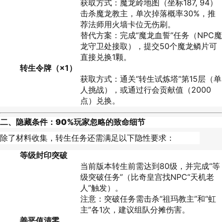
获取方式：魔龙岭地图（坐标187, 94）
击杀魔龙教主，单次掉落概率30%，推
荐法师用火墙卡位无伤刷。
替代方案：完成“魔龙血誓”任务（NPC魔
龙守卫处接取），提交50个魔龙鳞片可
直接兑换1颗。
转生令牌（×1）
获取方式：通关“转生试炼塔”第15层（单
人挑战），或通过行会贡献值（2000
点）兑换。
二、
隐藏条件：90%玩家忽略的致命细节
除了材料收集，转生任务还需满足以下隐性要求：
等级封印突破
当前版本转生前需达到80级，并完成“等
级突破任务”（比奇皇宫找NPC“天机老
人”触发）。
注意：突破任务需击杀“祖玛教主”和“虹
主”各1次，建议组队分摊伤害。
善恶值清零