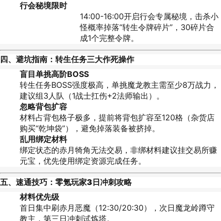
行会秘境限时
14:00-16:00开启行会专属秘境，击杀小
怪概率掉落“转生令牌碎片”，30碎片合
成1个完整令牌。
四、
避坑指南：转生任务三大作死操作
盲目单挑高阶BOSS
转生任务BOSS强度极高，单挑魔龙教主需至少8万战力，
建议组3人队（1战士扛伤+2法师输出）。
忽略背包扩容
材料占背包格子极多，提前将背包扩容至120格（杂货店
购买“乾坤袋”），避免掉落装备被挤掉。
乱用绑定材料
绑定状态的赤月犄角无法交易，非绑材料建议挂交易所赚
元宝，优先使用绑定资源完成任务。
五、
速通技巧：零氪玩家3日冲刺攻略
材料优先级
首日集中刷赤月恶魔（12:30/20:30），次日魔龙岭蹲守
教主，第三日冲刺试炼塔。