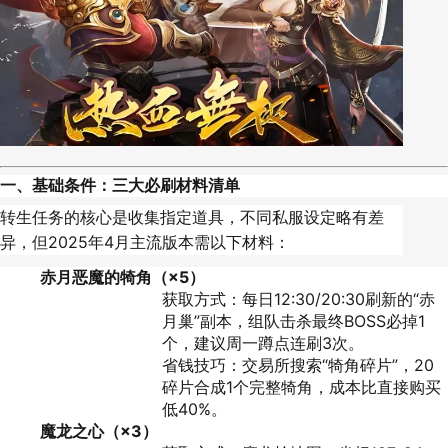
一、
基础条件：三大必刷材料清单
转生任务的核心是收集指定道具，不同私服设定略有差
异，但2025年4月主流版本需以下材料：
赤月恶魔的犄角（×5）
获取方式：每日12:30/20:30刷新的“赤
月巢”副本，组队击杀最终BOSS必掉1
个，建议周一蹲点连刷3次。
省钱技巧：交易所搜索“犄角碎片”，20
碎片合成1个完整犄角，成本比直接购买
低40%。
魔龙之心（×3）