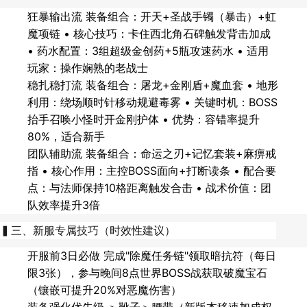
狂暴输出流 装备组合：开天+圣战手镯（暴击）+虹
魔项链 • 核心技巧：卡住西北角石碑触发背击加成
• 药水配置：3组超级金创药+5瓶攻速药水 • 适用
玩家：操作娴熟的老战士
稳扎稳打流 装备组合：屠龙+金刚盾+魔血套 • 地形
利用：绕场顺时针移动规避毒雾 • 关键时机：BOSS
抬手召唤小怪时开金刚护体 • 优势：容错率提升
80%，适合新手
团队辅助流 装备组合：命运之刃+记忆套装+麻痹戒
指 • 核心作用：主控BOSS面向+打断读条 • 配合要
点：与法师保持10格距离触发合击 • 战术价值：团
队效率提升3倍
▍三、新服专属技巧（时效性建议）
开服前3日必做 完成"除魔任务链"领取暗抗符（每日
限3张），参与晚间8点世界BOSS战获取破魔宝石
（镶嵌可提升20%对恶魔伤害）