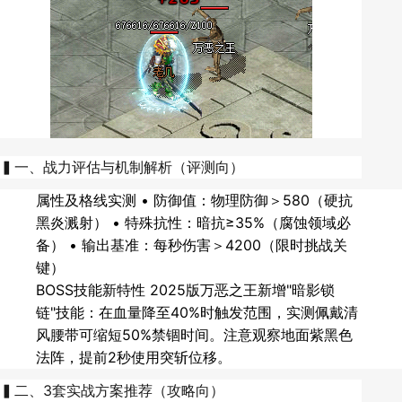
▍一、战力评估与机制解析（评测向）
属性及格线实测 • 防御值：物理防御＞580（硬抗
黑炎溅射） • 特殊抗性：暗抗≥35%（腐蚀领域必
备） • 输出基准：每秒伤害＞4200（限时挑战关
键）
BOSS技能新特性 2025版万恶之王新增"暗影锁
链"技能：在血量降至40%时触发范围，实测佩戴清
风腰带可缩短50%禁锢时间。注意观察地面紫黑色
法阵，提前2秒使用突斩位移。
▍二、3套实战方案推荐（攻略向）