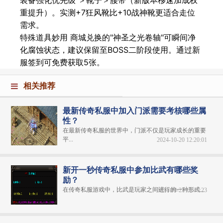
装备强化优先级 ＞靴子＞腰带（新版本移速加成权
重提升）。实测+7狂风靴比+10战神靴更适合走位
需求。
特殊道具妙用 商城兑换的"神圣之光卷轴"可瞬间净
化腐蚀状态，建议保留至BOSS二阶段使用。通过新
服签到可免费获取5张。
相关推荐
最新传奇私服中加入门派需要考核哪些属
性？
在最新传奇私服的世界中，门派不仅是玩家成长的重要
平...
2024-10-20 12:20:01
新开一秒传奇私服中参加比武有哪些奖
励？
在传奇私服游戏中，比武是玩家之间进行的一种形式...
2024-08-25 11:49:23