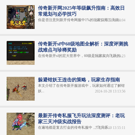
传奇新开网2025年等级飙升指南：高效日
常规划与必学技巧
你是否注意到新开传奇网服中1%的玩家仅用三天就...
2025-06-14 06:00:04
传奇新开sf中60级地图全解析：深度评测挑
战难点与珍稀奖励
在传奇新开sf的宏大世界中，60级是玩家实力飞跃的...
2025-03-01 10:14:23
躲避钳妖王连击的策略，玩家生存指南
本文介绍了在传奇新开服游戏中，玩家如何通过了解钳
妖...
2024-10-28 13:13:56
最新开传奇私服飞升玩法深度测评：老玩
家三天冲级实战报告
在遍地都是复古打金的传奇私服中，"飞升系...
2025-02-19 13:55:11