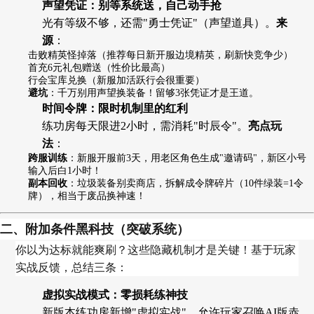
声望凭证：别等系统送，自己动手抢
光有等级不够，还需"勇士凭证"（声望道具）。
来
源
：
击败精英怪掉落（推荐每日新开服边境精英，刷新快竞争少）
首充6元礼包赠送（性价比最高）
行会宝库兑换（新服加活跃行会很重要）
避坑
：千万别用声望换装备！留够3张凭证才是王道。
时间令牌：限时机制里的红利
练功房每天限进2小时，需消耗"时辰令"。
亮点玩
法
：
跨服训练
：新服开服前3天，用老区角色生成"邀请码"，新区小号
输入后白1小时！
副本回收
：垃圾装备别卖商店，拆解成令牌碎片（10件绿装=1令
牌），相当于废品换神速！
二、附加条件黑科技（突破系统）
你以为达标就能爽刷？这些隐藏机制才是关键！基于玩家
实战反馈，总结三条：
虚拟实战模式：零损耗练神技
新版本练功房新增"虚拟实战"，允许玩家召唤AI版赤