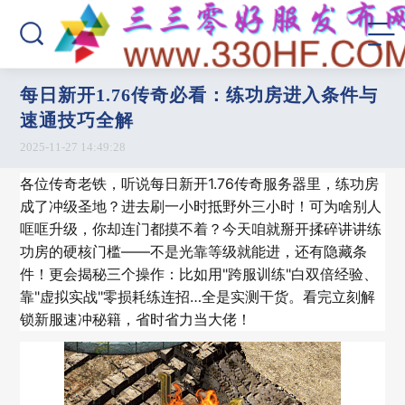
每日新开1.76传奇必看：练功房进入条件与
速通技巧全解
2025-11-27 14:49:28
各位传奇老铁，听说每日新开1.76传奇服务器里，练功房
成了冲级圣地？进去刷一小时抵野外三小时！可为啥别人
哐哐升级，你却连门都摸不着？今天咱就掰开揉碎讲讲练
功房的硬核门槛——不是光靠等级就能进，还有隐藏条
件！更会揭秘三个操作：比如用"跨服训练"白双倍经验、
靠"虚拟实战"零损耗练连招…全是实测干货。看完立刻解
锁新服速冲秘籍，省时省力当大佬！