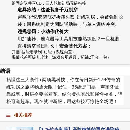
组固定队共享CD，三人轮换进场无缝衔接
道具冻结：这些装备千万别穿
穿戴"记忆套装"或"祈祷头盔"进练功房，会被强制脱
装！因系统判定为团队辅助装，与单人训练冲突。
违规惩罚：小动作代价大
用加速器、连点器等工具刷技能熟练度？一旦检测
直接清空当日时长！
安全替代方案
：
开启"技能宏录制"功能（系统内置）
喝菊花茶可提升攻速（游戏合规道具，药铺2千金一包）
结语
搞懂这三大条件+两项黑科技，你在每日新开1.76传奇的
练功房之旅将畅通无阻！记住：35级是门票，声望凭证
靠或氪，时辰令要省着花。结合虚拟实战和属性校准，轻
松弯道超车。现在就冲新服，用这些技巧惊艳全场吧！
相关推荐
【1.76传奇私服】高阶技能的再次进阶秘