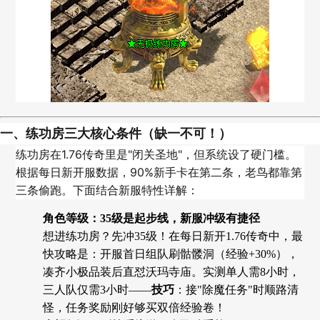
一、练功房三大核心条件（缺一不可！）
练功房在1.76传奇里是"闭关圣地"，但系统设了硬门槛。
根据每日新开服数据，90%新手卡在第二条，老鸟都靠第
三条偷跑。下面结合新服特性详解：
角色等级：35级是起步线，新服冲级有捷径
想进练功房？先冲35级！在每日新开1.76传奇中，最
快攻略是：开服首日组队刷骷髅洞（经验+30%），
凑齐小极品装后直怼沃玛寺庙。实测单人需8小时，
三人队仅需3小时——
技巧
：接"除魔任务"时顺路清
怪，任务奖励刚好够买双倍经验卷！