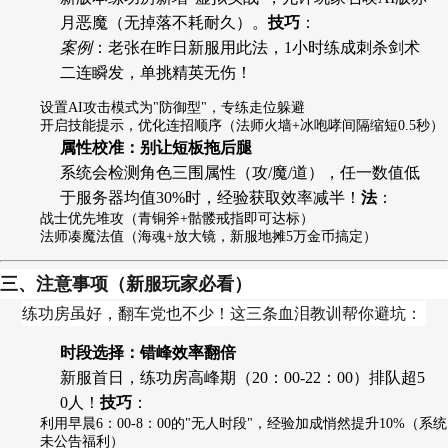
月恶魔（无掉落不耗耐久）。
技巧
：
案例
：老张在昨日新服用此法，1小时练成刺杀剑术
二连瞬发，单挑精英无伤！
设置AI攻击模式为"防御型"，专练走位躲避
开启技能提示，优化连招顺序（法师火墙+冰咆哮间隔缩短0.5秒）
属性校准：别让短板拖后腿
系统会检测角色三围属性（攻/魔/道），任一数值低
于服务器均值30%时，经验获取效率减半！
法
：
战士优先堆攻（青铜斧+骷髅戒指即可达标）
法师凑魔法值（海魂+放大镜，新服地摊5万金币搞定）
三、注意事项（新服玩家必看）
练功房虽好，翻车党也不少！这三条血泪教训帮你避坑：
时段选择：错峰效率翻倍
新服首日，练功房高峰期（20：00-22：00）排队超5
0人！
技巧
：
利用早晨6：00-8：00的"无人时段"，经验加成悄然提升10%（系统
未公告福利）