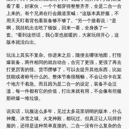
看了看，好家伙，一个个都穿得整整齐齐，全是二合一合
上来的。有个兄弟在行会频道里喊：“这版本真舒服，不
用天天盯着背包看装备够不够了。”另一个接着说：“是
啊，我挂机出去吃了顿饭，回来一看，全身换了一
套。”看到这些话，我心里也挺暖的，大家玩得开心，这
版本就没白出。
玩法上其实不复杂。你进来之后，随便去哪张地图，打怪
爆装备，两件相同的就自动合，合完了更强，更强了再去
打更厉害的怪。货币攒够了，可以去提升其他东西，比如
技能或者称号什么的。整体节奏很顺畅，不会让你卡在某
个地方干着急。而且因为是二合一的设定，装备不会泛
滥，每一件都有它的价值，打出来就有用，不会像有些服
那样爆一堆垃圾。
说实话，玩服这么多年，见过太多花里胡哨的版本，什么
神魔、冰雪之城、火龙神殿，都玩过。但真正让人玩得舒
服的，还得是这种简单直接的。二合一没有什么复杂的合