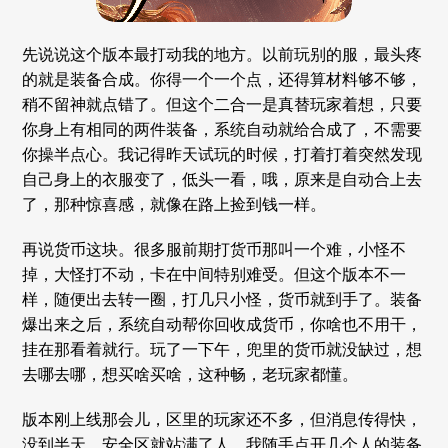
先说说这个版本最打动我的地方。以前玩别的服，最头疼
的就是装备合成。你得一个一个点，还得算材料够不够，
稍不留神就点错了。但这个二合一是真替玩家着想，只要
你身上有相同的两件装备，系统自动就给合成了，不需要
你操半点心。我记得昨天试玩的时候，打着打着突然发现
自己身上的衣服变了，低头一看，哦，原来是自动合上去
了，那种惊喜感，就像在路上捡到钱一样。
再说货币这块。很多服前期打货币那叫一个难，小怪不
掉，大怪打不动，卡在中间特别难受。但这个版本不一
样，随便出去转一圈，打几只小怪，货币就到手了。装备
爆出来之后，系统自动帮你回收成货币，你啥也不用干，
挂在那看着就行。玩了一下午，兜里的货币就没缺过，想
去哪去哪，想买啥买啥，这种畅，老玩家都懂。
版本刚上线那会儿，区里的玩家还不多，但消息传得快，
没到半天，安全区就站满了人。我随手点开几个人的装备