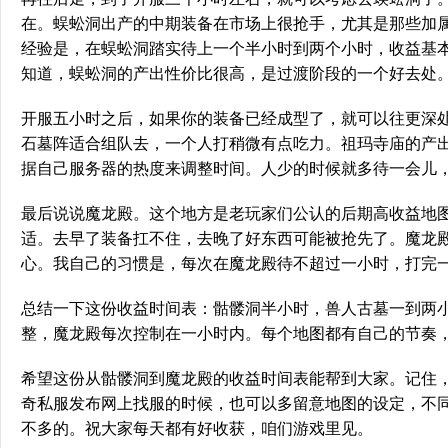
在。蜈蚣洞出产的中期装备在市场上很抢手，尤其是那些加
经验是，在蜈蚣洞踏实待上一个半小时到两个小时，收益基
知道，蜈蚣洞的产出性价比很高，是过渡阶段的一个好去处
开服五小时之后，如果你的装备已经成型了，就可以往更深
石墓阵适合组队去，一个人打稍微有点吃力。祖玛寺庙的产
据自己服务器的热度来调整时间。人少的时候就多待一会儿
最后说说魔龙殿。这个地方是老玩家们公认的后期高收益地
适。去早了装备扛不住，去晚了好东西可能被抢先了。魔龙
心。我自己的习惯是，每次在魔龙殿待不超过一小时，打完
总结一下这份收益时间表：骷髅洞半小时，兽人古墓一到两
整，魔龙殿每次控制在一小时内。每个地图都有自己的节奏
希望这份从骷髅洞到魔龙殿的收益时间表能帮到大家。记住
奇私服发布网上找服的时候，也可以多留意地图的设定，不
不多的。祝大家每天都有好收获，咱们游戏里见。