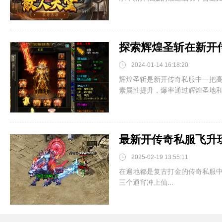
探索辉煌圣斩在新开
2024-01-14 16:18:20
辉煌圣斩是新开传奇私服中一把
素属性提升，爆率通过辉煌圣地和火
2025-02-19 13:55:11
在遍地都是复古打金的传奇私服中，
三个通宵冲上仙...