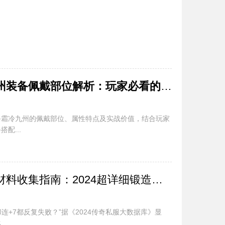
传奇新开私服霜冷九州装备佩戴部位解析：玩家必看的栏奥秘
备霜冷九州的佩戴部位、属性特点及实战价值，结合玩家
配...
新开私服锻造成功率材料收集指南：2024超详细锻造避坑手册
却连+7都反复失败？”据《2024传奇私服大数据库》显
..