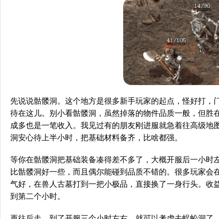
先说说骷髅洞。这个地方是很多新手玩家的起点，怪好打，
待在这儿。别小看骷髅洞，虽然掉落的物件品质一般，但胜
成多也是一笔收入。我见过有的朋友刚进服就急着往高级地
洞安心待上半小时，把基础材料备齐，比啥都强。
等你在骷髅洞把基础装备凑得差不多了，大概开服后一小时
比骷髅洞好一些，而且偶尔能碰到品质不错的。很多玩家会
气好，在兽人古墓打到一把小极品，直接换了一身行头。收
到第二个小时。
再往后走，到了开服三个小时左右，就可以考虑去蜈蚣洞了