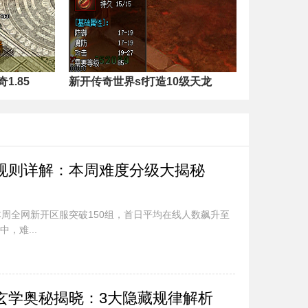
1.85
新开传奇世界sf打造10级天龙
规则详解：本周难度分级大揭秘
周全网新开区服突破150组，首日平均在线人数飙升至
，难...
玄学奥秘揭晓：3大隐藏规律解析