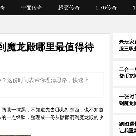
奇
中变传奇
超变传奇
1.76传奇
老玩家
到魔龙殿哪里最值得待
服三职
二合一
货币充
少？这份时间表帮你理清思路，快速上
一张时
到魔龙
，两眼一抹黑，不知道先去哪儿打东西，也不知道
来的一点经验，整理成一份从骷髅洞到魔龙殿的收
跑图遇
让我重