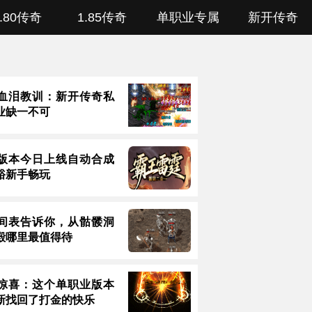
1.80传奇
1.85传奇
单职业专属
新开传奇
血泪教训：新开传奇私
业缺一不可
版本今日上线自动合成
裕新手畅玩
间表告诉你，从骷髅洞
殿哪里最值得待
惊喜：这个单职业版本
新找回了打金的快乐