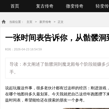
首页
复古传奇
微变传奇
轻变传
当前位置：
主页
>
新开传奇
> 正文
一张时间表告诉你，从骷髅洞
时间：2026-04-23 16:54:59
导读：本文阐述了骷髅洞到魔龙殿每个阶段能赚多
手。
说起玩服这件事，很多老伙计都有过这样的经历：刚进游戏
在哪个地图待多久最划算。今天我就把自己这些年跑图攒下
益时间表，希望能给还在摸索的朋友一个参考。