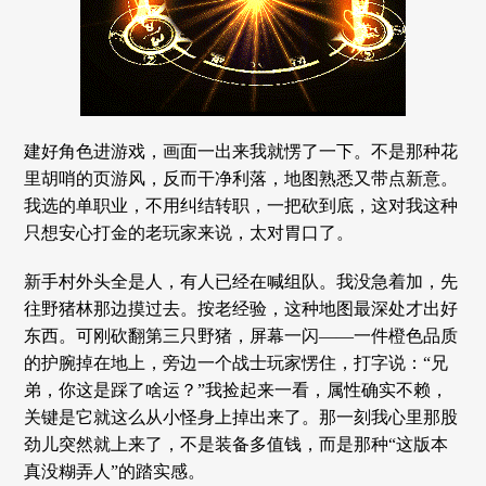
建好角色进游戏，画面一出来我就愣了一下。不是那种花
里胡哨的页游风，反而干净利落，地图熟悉又带点新意。
我选的单职业，不用纠结转职，一把砍到底，这对我这种
只想安心打金的老玩家来说，太对胃口了。
新手村外头全是人，有人已经在喊组队。我没急着加，先
往野猪林那边摸过去。按老经验，这种地图最深处才出好
东西。可刚砍翻第三只野猪，屏幕一闪——一件橙色品质
的护腕掉在地上，旁边一个战士玩家愣住，打字说：“兄
弟，你这是踩了啥运？”我捡起来一看，属性确实不赖，
关键是它就这么从小怪身上掉出来了。那一刻我心里那股
劲儿突然就上来了，不是装备多值钱，而是那种“这版本
真没糊弄人”的踏实感。