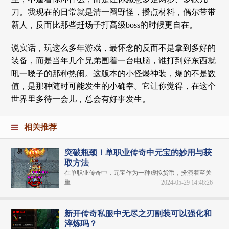
刀。我现在的日常就是清一圈野怪，攒点材料，偶尔带带
新人，反而比那些赶场子打高级boss的时候更自在。
说实话，玩这么多年游戏，最怀念的反而不是拿到多好的
装备，而是当年几个兄弟围着一台电脑，谁打到好东西就
吼一嗓子的那种热闹。这版本的小怪爆神装，爆的不是数
值，是那种随时可能发生的小确幸。它让你觉得，在这个
世界里多待一会儿，总会有好事发生。
相关推荐
突破瓶颈！单职业传奇中元宝的妙用与获
取方法
在单职业传奇中，元宝作为一种虚拟货币，扮演着至关
重...
2024-05-29 14:48:26
新开传奇私服中无尽之刃副装可以强化和
淬炼吗？