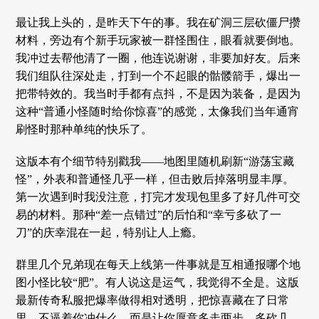
最让我上头的，是昨天下午的事。我在矿洞三层砍僵尸攒
材料，旁边有个新手玩家被一群怪围住，眼看就要倒地。
我冲过去帮他清了一圈，他连说谢谢，非要加好友。后来
我们组队往深处走，打到一个不起眼的骷髅箭手，爆出一
把带特效的。我当时手都有点抖，不是因为装备，是因为
这种“普通小怪随时给你惊喜”的感觉，太像我们当年通宵
刷怪时那种单纯的快乐了。
这版本有个细节特别戳我——地图里随机刷新“游荡宝藏
怪”，外表和普通怪几乎一样，但击败后掉落明显丰厚。
第一次遇到时我没注意，打完才发现包里多了好几件可交
易的材料。那种“差一点错过”的后怕和“幸亏多砍了一
刀”的庆幸混在一起，特别让人上瘾。
群里几个兄弟现在每天上线第一件事就是互相通报哪个地
图小怪比较“肥”。有人说这是运气，我觉得不全是。这版
最新传奇私服把爆率做得相对透明，把惊喜藏在了日常
里，不逼着你冲什么，而是让你愿意多走两步、多砍几