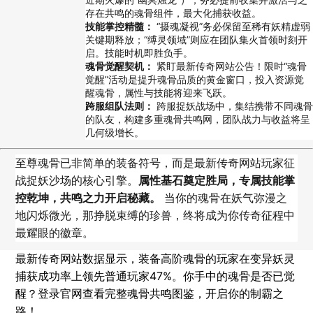
存在共鸣的魂骨组件，最大化捕获收益。
技能掌控精髓：
“摄魂凝视”务必保留至稀有妖精虚弱
关键期释放；“缚灵领域”则应在团队集火首领时刻开
启。技能时机即胜负手。
魂骨觉醒契机：
紧盯最新传奇网站公告！限时“魂骨
觉醒”活动是提升魂骨品质的黄金窗口，投入资源觉
醒魂骨，属性与技能将迎来飞跃。
跨服组队法则：
跨服捉妖战场中，集结携带不同魂骨
的队友，构建多重魂骨共鸣网，团队战力与收益将呈
几何级增长。
至尊魂骨已非简单的装备符号，而是最新传奇网站玩家征
战捉妖沙场的核心引擎。
属性基石奠定胜局，专属技能掌
控乾坤，共鸣之力开启秘藏。
当你的魂骨在妖气弥漫之
地闪烁微光，那挣脱束缚的珍兽，终将成为你传奇征程中
最耀眼的徽章。
最新传奇网站数据显示，装备高阶魂骨的玩家在变异妖灵
捕获成功率上领先普通玩家47%。你手中的魂骨是否已觉
醒？登录官网查看完整魂骨共鸣图鉴，开启你的制霸之
路！